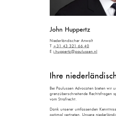
John Huppertz
Niederländischer Anwalt
T
+31 43 321 66 40
E
j.huppertz@paulussen.nl
Ihre niederländisc
Bei Paulussen Advocaten bieten wir 
grenzüberschreitende Rechtsfragen sp
vom Strafrecht.
Dank unserer umfassenden Kenntnisse
optimal vertreten. Unsere niederländ