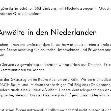
r günstig im schönen Süd-Limburg, mit Niederlassungen in Maastr
utschen Grenzen entfernt.
Anwälte in den Niederlanden
tehen Ihnen mit umfassendem Know-how in deutsch-niederländis
rte Rechtsberatung für deutsche Unternehmen und Privatpersonen,
ten.
Service zu gewährleisten beraten wir natürlich auf Deutsch. Es 
e kommunizieren zu können.
s der Grenzregion im Raum Aachen und Köln. Wir beraten selbs
ACH-Raum und im deutschsprachigen Teil Belgiens (Ostkantone).
ondern auch eine kulturelle Vielfalt. Unsere deutschsprachigen Anw
prache, viele sind in der Grenzregion aufgewachsen oder sind so
ristisches Fingerspitzengefühl allein manchmal nicht ausreicht und