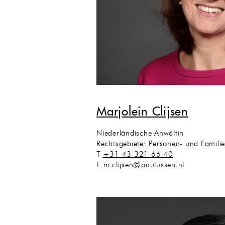
Marjolein Clijsen
Niederländische Anwältin
Rechtsgebiete: Personen- und Famili
T
+31 43 321 66 40
E
m.clijsen@paulussen.nl