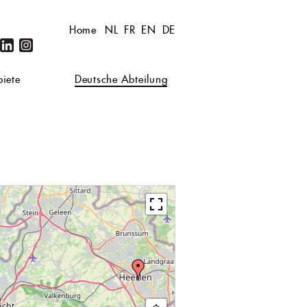
Home
NL
FR
EN
DE
iete
Deutsche Abteilung
+
−
|
MapPress
© OpenStreetMap