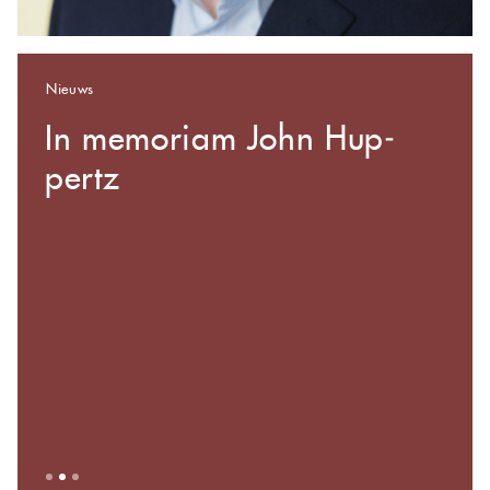
Nieuws
In me­mo­ri­am John Hup­
pertz