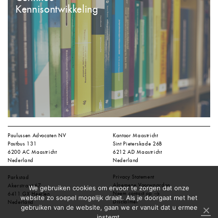
Kennisontwikkeling
Paulussen Advocaten NV
Kantoor Maastricht
Postbus 131
Sint Pieterskade 26B
6200 AC Maastricht
6212 AD Maastricht
Nederland
Nederland
Privacy Statement
Parkstad
Algemene Voorwaarden
Akerstraat 67
We gebruiken cookies om ervoor te zorgen dat onze
Neem contact op
6411 GX Heerlen
website zo soepel mogelijk draait. Als je doorgaat met het
Disclaimer
Nederland
gebruiken van de website, gaan we er vanuit dat u ermee
instemt.