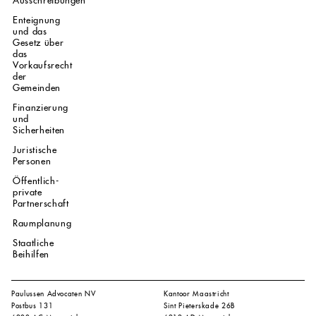
Ausschreibungen
Enteignung
und das
Gesetz über
das
Vorkaufsrecht
der
Gemeinden
Finanzierung
und
Sicherheiten
Juristische
Personen
Öffentlich-
private
Partnerschaft
Raumplanung
Staatliche
Beihilfen
Paulussen Advocaten NV
Kantoor Maastricht
Postbus 131
Sint Pieterskade 26B