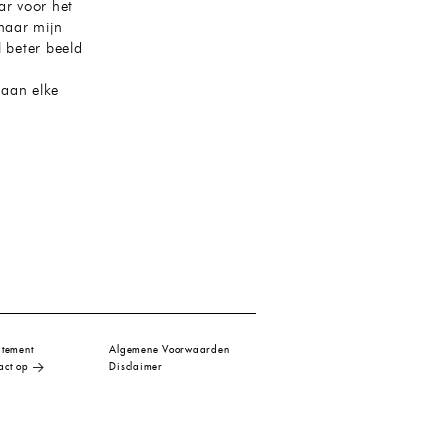
ar voor het
 naar mijn
l beter beeld
 aan elke
atement
Algemene Voorwaarden
act op
Disclaimer