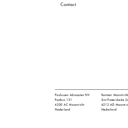
Contact
Paulussen Advocaten NV
Kantoor Maastrich
Postbus 131
Sint Pieterskade 2
6200 AC Maastricht
6212 AD Maastric
Nederland
Nederland