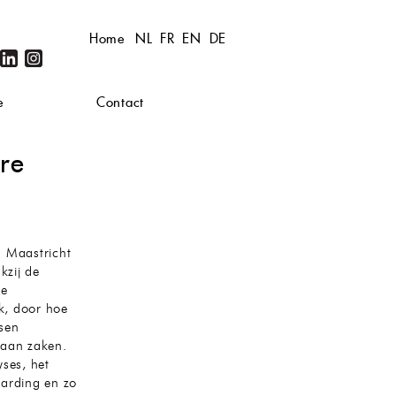
Home
NL
FR
EN
DE
e
Contact
ire
n Maastricht
kzij de
de
jk, door hoe
ssen
 aan zaken.
ses, het
aarding en zo