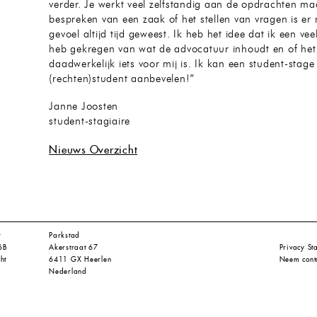
verder. Je werkt veel zelfstandig aan de opdrachten ma
bespreken van een zaak of het stellen van vragen is er
gevoel altijd tijd geweest. Ik heb het idee dat ik een vee
heb gekregen van wat de advocatuur inhoudt en of het
daadwerkelijk iets voor mij is. Ik kan een student-stage
(rechten)student aanbevelen!”
Janne Joosten
student-stagiaire
Nieuws Overzicht
t
Parkstad
6B
Akerstraat 67
Privacy St
ht
6411 GX Heerlen
Neem cont
Nederland