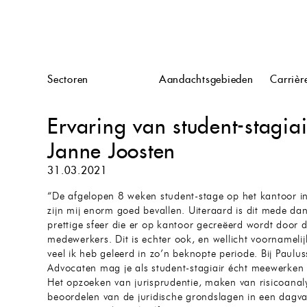
n
Sectoren
Aandachtsgebieden
Carrièr
Ervaring van student-stagia
Janne Joosten
31.03.2021
“De afgelopen 8 weken student-stage op het kantoor i
zijn mij enorm goed bevallen. Uiteraard is dit mede dan
prettige sfeer die er op kantoor gecreëerd wordt door 
medewerkers. Dit is echter ook, en wellicht voornameli
veel ik heb geleerd in zo’n beknopte periode. Bij Paulu
Advocaten mag je als student-stagiair écht meewerken
Het opzoeken van jurisprudentie, maken van risicoanaly
beoordelen van de juridische grondslagen in een dagv