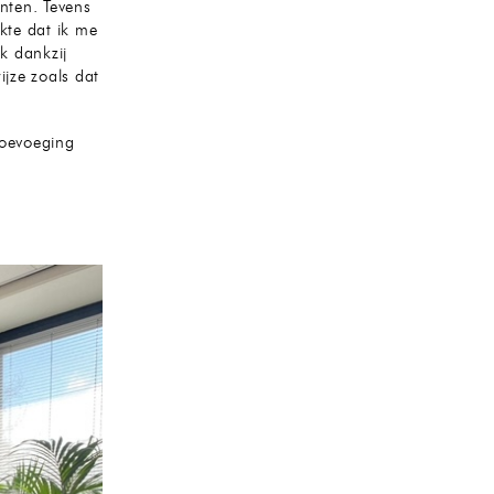
nten. Tevens
kte dat ik me
ik dankzij
jze zoals dat
toevoeging