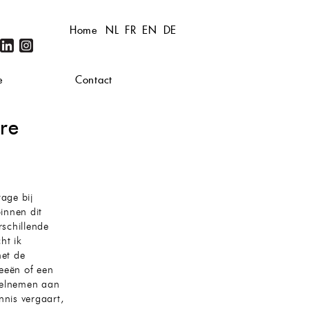
Home
NL
FR
EN
DE
e
Contact
ire
age bij
binnen dit
rschillende
ht ik
et de
eeën of een
eelnemen aan
nnis vergaart,