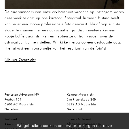
De drie winnaars van onze cv-fotoshoot winactie op instagram waren
deze week te gast op ons kantoor. Fotograaf Jurriaan Huting heeft
van ieder een mooie professionele foto gemaakt. Na afloop zijn de
studenten samen met een advocaat en juridisch medewerker een
kopje koffie gaan drinken en hebben ze al hun vragen over de
advocatuur kunnen stellen. Wij kijken terug op een geslaagde dag.
Hier alvast een voorproefje van het resultaat van de foto’s!
Nieuws Overzicht
Paulussen Advocaten NV
Kantoor Maastricht
Postbus 131
Sint Pieterskade 26B
6200 AC Maastricht
6212 AD Maastricht
Nederland
Nederland
Privacy Statement
Parkstad
Algemene Voorwaarden
Akerstraat 67
We gebruiken cookies om ervoor te zorgen dat onze
Neem contact op