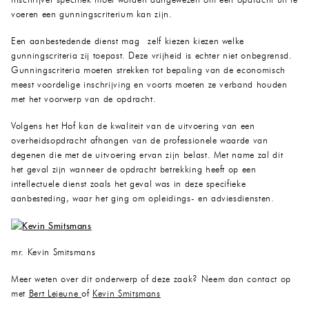
inschrijver specifiek moet worden aangewezen om een opdracht uit te
voeren een gunningscriterium kan zijn.
Een aanbestedende dienst mag zelf kiezen kiezen welke
gunningscriteria zij toepast. Deze vrijheid is echter niet onbegrensd.
Gunningscriteria moeten strekken tot bepaling van de economisch
meest voordelige inschrijving en voorts moeten ze verband houden
met het voorwerp van de opdracht.
Volgens het Hof kan de kwaliteit van de uitvoering van een
overheidsopdracht afhangen van de professionele waarde van
degenen die met de uitvoering ervan zijn belast. Met name zal dit
het geval zijn wanneer de opdracht betrekking heeft op een
intellectuele dienst zoals het geval was in deze specifieke
aanbesteding, waar het ging om opleidings- en adviesdiensten.
mr. Kevin Smitsmans
Meer weten over dit onderwerp of deze zaak? Neem dan contact op
met
Bert Lejeune
of
Kevin Smitsmans