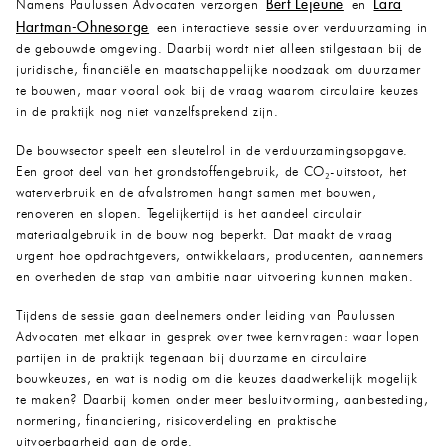
Bert Lejeune
Lara
Namens Paulussen Advocaten verzorgen
en
Hartman-Ohnesorge
een interactieve sessie over verduurzaming in
de gebouwde omgeving. Daarbij wordt niet alleen stilgestaan bij de
juridische, financiële en maatschappelijke noodzaak om duurzamer
te bouwen, maar vooral ook bij de vraag waarom circulaire keuzes
in de praktijk nog niet vanzelfsprekend zijn.
De bouwsector speelt een sleutelrol in de verduurzamingsopgave.
Een groot deel van het grondstoffengebruik, de CO₂-uitstoot, het
waterverbruik en de afvalstromen hangt samen met bouwen,
renoveren en slopen. Tegelijkertijd is het aandeel circulair
materiaalgebruik in de bouw nog beperkt. Dat maakt de vraag
urgent hoe opdrachtgevers, ontwikkelaars, producenten, aannemers
en overheden de stap van ambitie naar uitvoering kunnen maken.
Tijdens de sessie gaan deelnemers onder leiding van Paulussen
Advocaten met elkaar in gesprek over twee kernvragen: waar lopen
partijen in de praktijk tegenaan bij duurzame en circulaire
bouwkeuzes, en wat is nodig om die keuzes daadwerkelijk mogelijk
te maken? Daarbij komen onder meer besluitvorming, aanbesteding,
normering, financiering, risicoverdeling en praktische
uitvoerbaarheid aan de orde.