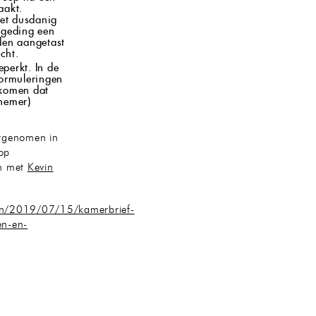
aakt.
et dusdanig
 geding een
den aangetast
cht.
perkt. In de
formuleringen
rkomen dat
rnemer)
ergenomen in
op
en met
Kevin
ken/2019/07/15/kamerbrief-
en-en-