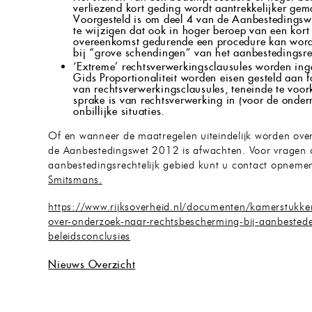
verliezend kort geding wordt aantrekkelijker gem
Voorgesteld is om deel 4 van de Aanbestedingsw
te wijzigen dat ook in hoger beroep van een kort
overeenkomst gedurende een procedure kan wor
bij “grove schendingen” van het aanbestedingsre
‘Extreme’ rechtsverwerkingsclausules worden inge
Gids Proportionaliteit worden eisen gesteld aan 
van rechtsverwerkingsclausules, teneinde te voo
sprake is van rechtsverwerking in (voor de onde
onbillijke situaties.
Of en wanneer de maatregelen uiteindelijk worden ov
de Aanbestedingswet 2012 is afwachten. Voor vragen 
aanbestedingsrechtelijk gebied kunt u contact opnem
Smitsmans.
https://www.rijksoverheid.nl/documenten/kamerstuk
over-onderzoek-naar-rechtsbescherming-bij-aanbested
beleidsconclusies
Nieuws Overzicht