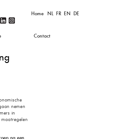
Home
NL
FR
EN
DE
e
Contact
ing
economische
l gaan nemen
mers in
e maatregelen
roep na een