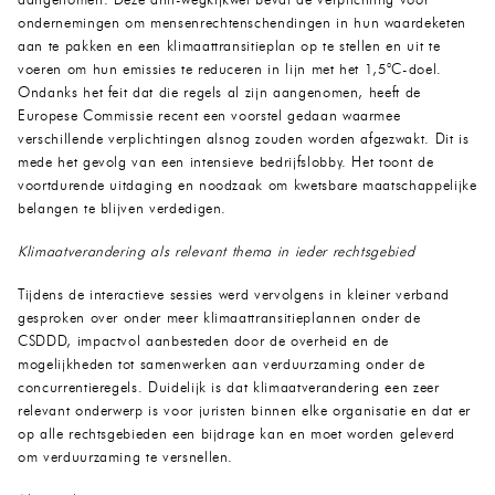
aangenomen. Deze anti-wegkijkwet bevat de verplichting voor
ondernemingen om mensenrechtenschendingen in hun waardeketen
aan te pakken en een klimaattransitieplan op te stellen en uit te
voeren om hun emissies te reduceren in lijn met het 1,5°C-doel.
Ondanks het feit dat die regels al zijn aangenomen, heeft de
Europese Commissie recent een voorstel gedaan waarmee
verschillende verplichtingen alsnog zouden worden afgezwakt. Dit is
mede het gevolg van een intensieve bedrijfslobby. Het toont de
voortdurende uitdaging en noodzaak om kwetsbare maatschappelijke
belangen te blijven verdedigen.
Klimaatverandering als relevant thema in ieder rechtsgebied
Tijdens de interactieve sessies werd vervolgens in kleiner verband
gesproken over onder meer klimaattransitieplannen onder de
CSDDD, impactvol aanbesteden door de overheid en de
mogelijkheden tot samenwerken aan verduurzaming onder de
concurrentieregels. Duidelijk is dat klimaatverandering een zeer
relevant onderwerp is voor juristen binnen elke organisatie en dat er
op alle rechtsgebieden een bijdrage kan en moet worden geleverd
om verduurzaming te versnellen.