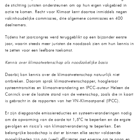
de stichting juristen ondersteunen om op hun eigen vakgebied in
actie te komen. Recht voor Klimaat kent daartoe inmiddels negen
vakinhoudelijke commissies, drie algemene commissies en 400
deelnemers.
Tijdens het jaarcongres werd teruggeblikt op een bijzonder eerste
jaar, waarin steeds meer juristen de noodzaak zien om hun kennis in
te zetten voor een leefbare toekomst.
Kennis over klimaatwetenschap als noodzakelijke basis
Daarbij kan kennis over de klimaatwetenschap natuurlijk niet
ontbreken. Daarom sprak klimaatwetenschapper, hoogleraar
systeemtransities en klimaatverandering en IPCC-auteur Heleen de
Coninck over de laatste stand van de wetenschap, zoals die in kaart
is gebracht in de rapporten van het VN-Klimaatpanel (IPCC).
Er zijn diepgaande emissiereducties en systeemveranderingen nodig
om de opwarming van de aarde tot 1,5°C te beperken en de ergste
gevolgen en risico’s van klimaatverandering te beperken. Een
belangrijke boodschap is dat er binnen elke sector voldoende
mogelijkheden zijn om (veel) efficiënter met energie om te gaan en