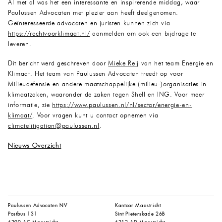
Al met al was het een interessante en inspirerende middag, waar
Paulussen Advocaten met plezier aan heeft deelgenomen.
Geïnteresseerde advocaten en juristen kunnen zich via
https://rechtvoorklimaat.nl/
aanmelden om ook een bijdrage te
leveren.
Dit bericht werd geschreven door
Mieke Reij
van het team Energie en
Klimaat. Het team van Paulussen Advocaten treedt op voor
Milieudefensie en andere maatschappelijke (milieu-)organisaties in
klimaatzaken, waaronder de zaken tegen Shell en ING. Voor meer
informatie, zie
https://www.paulussen.nl/nl/sector/energie-en-
klimaat/
. Voor vragen kunt u contact opnemen via
climatelitigation@paulussen.nl
.
Nieuws Overzicht
Paulussen Advocaten NV
Kantoor Maastricht
Postbus 131
Sint Pieterskade 26B