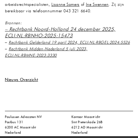
arbeidsrechtspecialisten,
Lisanne Somers
of
Ine Swennen
. Zij zijn
bereikbaar via telefoonnummer 043 321 6640.
Bronnen:
– Rechtbank Noord-Holland 24 december 2025,
ECLI:NL:RBNHO:2025:15473
–
Rechtbank Gelderland 19 april 2024, ECLI:NL:RBGEL:2024:5526
–
Rechtbank Midden-Nederland 5 juli 2023,
ECLI:NL:RBMNE:2023:3330
Nieuws Overzicht
Paulussen Advocaten NV
Kantoor Maastricht
Postbus 131
Sint Pieterskade 26B
6200 AC Maastricht
6212 AD Maastricht
Nederland
Nederland