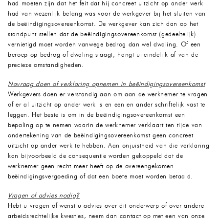
had moeten zijn dat het feit dat hij concreet uitzicht op ander werk
had van wezenlijk belang was voor de werkgever bij het sluiten van
de beëindigingsovereenkomst. De werkgever kan zich dan op het
standpunt stellen dat de beëindigingsovereenkomst (gedeeltelijk)
vernietigd moet worden vanwege bedrog dan wel dwaling. Of een
beroep op bedrog of dwaling slaagt, hangt uiteindelijk af van de
precieze omstandigheden.
Navraag doen of verklaring opnemen in beëindigingsovereenkomst
Werkgevers doen er verstandig aan om aan de werknemer te vragen
of er al uitzicht op ander werk is en een en ander schriftelijk vast te
leggen. Het beste is om in de beëindigingsovereenkomst een
bepaling op te nemen waarin de werknemer verklaart ten tijde van
ondertekening van de beëindigingsovereenkomst geen concreet
uitzicht op ander werk te hebben. Aan onjuistheid van die verklaring
kan bijvoorbeeld de consequentie worden gekoppeld dat de
werknemer geen recht meer heeft op de overeengekomen
beëindigingsvergoeding of dat een boete moet worden betaald.
Vragen of advies nodig?
Hebt u vragen of wenst u advies over dit onderwerp of over andere
arbeidsrechtelijke kwesties, neem dan contact op met een van onze