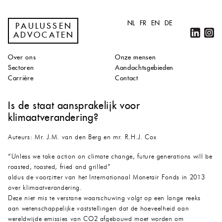
NL
FR
EN
DE
PAULUSSEN
ADVOCATEN
Over ons
Onze mensen
Sectoren
Aandachtsgebieden
Carrière
Contact
Is de staat aansprakelijk voor
klimaatverandering?
Auteurs: Mr. J.M. van den Berg en mr. R.H.J. Cox
“Unless we take action on climate change, future generations will be
roasted, toasted, fried and grilled”
aldus de voorzitter van het Internationaal Monetair Fonds in 2013
over klimaatverandering.
Deze niet mis te verstane waarschuwing volgt op een lange reeks
aan wetenschappelijke vaststellingen dat de hoeveelheid aan
wereldwijde emissies van CO2 afgebouwd moet worden om