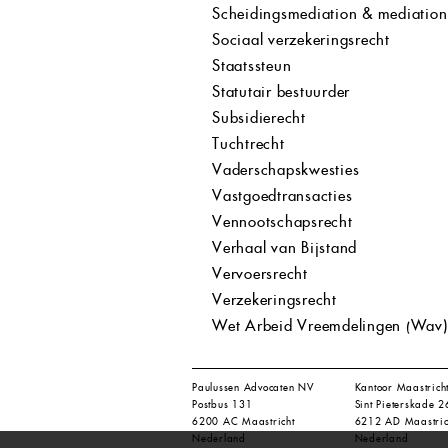
Scheidingsmediation & mediation
Sociaal verzekeringsrecht
Staatssteun
Statutair bestuurder
Subsidierecht
Tuchtrecht
Vaderschapskwesties
Vastgoedtransacties
Vennootschapsrecht
Verhaal van Bijstand
Vervoersrecht
Verzekeringsrecht
Wet Arbeid Vreemdelingen (Wav)
Paulussen Advocaten NV
Kantoor Maastrich
Postbus 131
Sint Pieterskade 2
6200 AC Maastricht
6212 AD Maastric
Nederland
Nederland