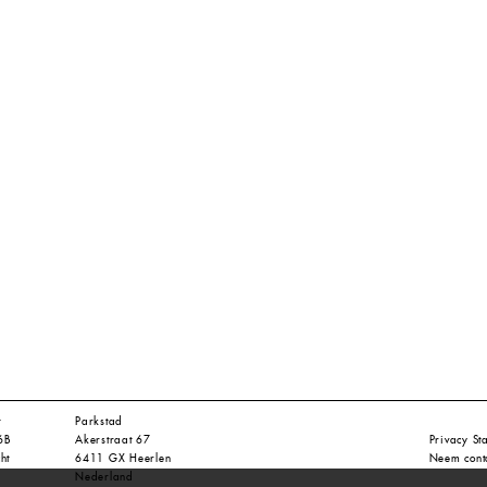
t
Parkstad
6B
Akerstraat 67
Privacy St
ht
6411 GX Heerlen
Neem cont
Nederland