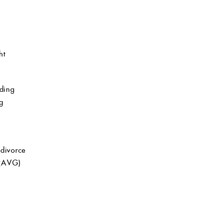
ht
ding
g
 divorce
 (AVG)