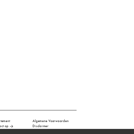
atement
Algemene Voorwaarden
act op
Disclaimer