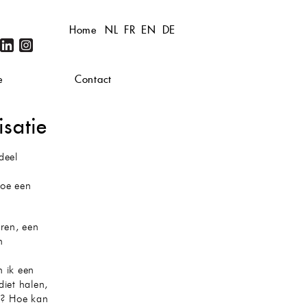
Home
NL
FR
EN
DE
e
Contact
isatie
deel
hoe een
eren, een
n
n ik een
diet halen,
n? Hoe kan