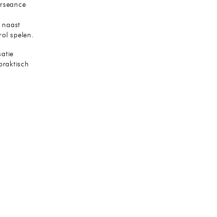
urseance
j naast
rol spelen.
atie
praktisch