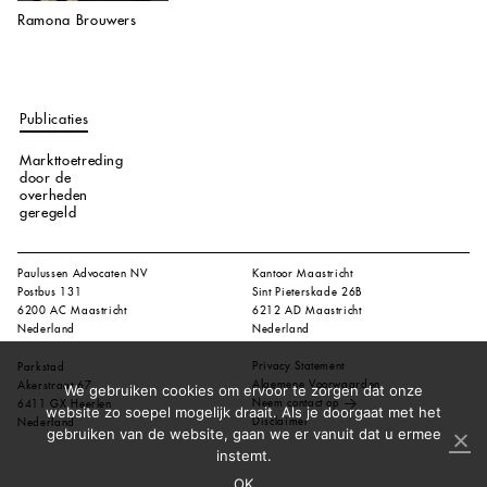
Ramona Brouwers
Publicaties
Markttoetreding
door de
overheden
geregeld
Paulussen Advocaten NV
Kantoor Maastricht
Postbus 131
Sint Pieterskade 26B
6200 AC Maastricht
6212 AD Maastricht
Nederland
Nederland
Privacy Statement
Parkstad
Algemene Voorwaarden
Akerstraat 67
We gebruiken cookies om ervoor te zorgen dat onze
Neem contact op
6411 GX Heerlen
website zo soepel mogelijk draait. Als je doorgaat met het
Disclaimer
Nederland
gebruiken van de website, gaan we er vanuit dat u ermee
instemt.
OK