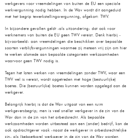
werkgevers voor vreemdelingen van buiten de EU een speciale
werkvergunning nodig hebben. In de Wav wordt dit aangeduid
met het begrip tewerkstellingsvergunning, afgekort: TWV.
In bijzondere gevallen geldt -als uitzondering- dat ook voor
werknemers van buiten de EU geen TWV vereist. Denk hierbij -
bijvoorbeeld- aan vreemdelingen die beschikken over bepaalde
soorten verblijfsvergunningen waarmee zij meteen vrij zijn om hier
te werken alsmede aan bepaalde categorieën werkzaamheden
waarvoor geen TWV nodig is.
Tegen het laten werken van vreemdelingen zonder TWV, waar een
TWV wel is vereist, wordt opgetreden met hoge (bestuurlijke)
boetes. Die (bestuurlijke) boetes kunnen worden opgelegd aan de
werkgever.
Belangrijk hierbij is dat de Wav uitgaat van een ruim
werkgeversbegrip; men is veel sneller werkgever in de zin van de
Wav dan in de zin van het arbeidsrecht. Als bepaalde
werkzaamheden worden uitbesteed aan een (ander) bedrijf, kan de
ook opdrachtgever vaak -naast de werkgever in arbeidsrechtelijke
zin- als (beboetbare) werkgever in de zin van de Wav worden