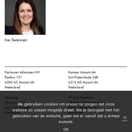
Ine Swennen
Paulussen Advocaten NV
Kantoor Maastricht
Postbus 131
Sint Pieterskade 26B
6200 AC Maastricht
6212 AD Maastricht
Nederland
Nederland
Privacy Statement
Parkstad
Algemene Voorwaarden
Akerstraat 67
We gebruiken cookies om ervoor te zorgen dat onze
Neem contact op
6411 GX Heerlen
website zo soepel mogelijk draait. Als je doorgaat met het
Disclaimer
Nederland
gebruiken van de website, gaan we er vanuit dat u ermee
instemt.
OK